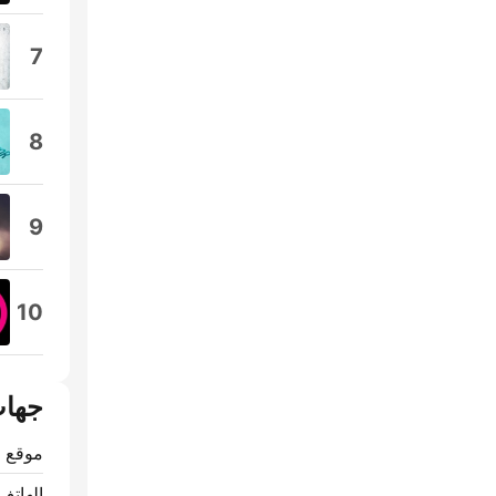
7
8
9
10
جهات
موقع ا
الهاتف