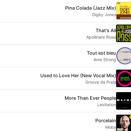
Pina Colada (Jazz Mix)
Digby Jones
That's All
Apollinare Rossi
Tout est bleu
Ame Strong
Used to Love Her (New Vocal Mix)
Groove da Praia
More Than Ever People
Levitation
Porcelain
Moby