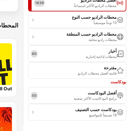
أفضل محطات الراديو
1839
محطات الراديو الأكثر استماعاً
محطات الراديو حسب النوع
15 نوعاً موسيقياً
المحطات
محطات الراديو حسب المنطقة
محطات راديو محلية
أخبار
80
محطات إذاعية إخبارية
مقترحة
قائمة أفضل محطات الراديو
بودكاست
أفضل البودكاست
50
برامج البودكاست الأكثر شعبية
بودكاست حسب التصنيف
18 تصنيفاً للمواضيع