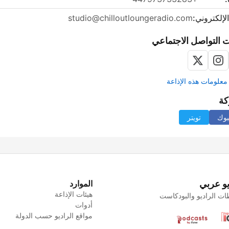
الإلكتروني:
studio@chilloutloungeradio.com
 التواصل الاجتماعي
علومات هذه الإذاعة
كة
بوك
تويتر
يو عربي
الموارد
هيئات الإذاعة
ت الراديو والبودكاست
أدوات
مواقع الراديو حسب الدولة