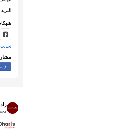
البريد 
شبكات
تحديث م
مشار
فيس
راد
محطا