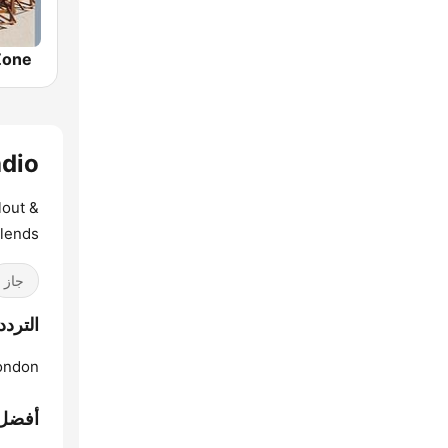
Zone
Radio
lout &
blends
جاز
الترددات unge Radio
ondon:
أفضل 