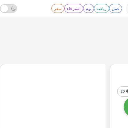
عمل
رياضة
نوم
استرخاء
سفر
20