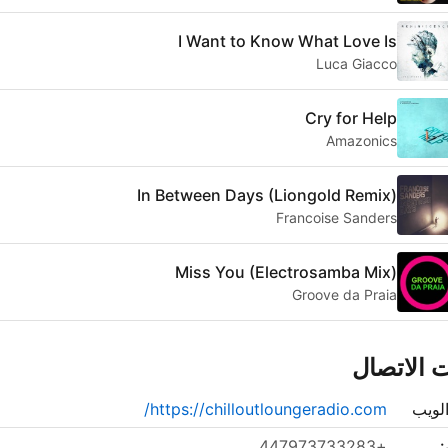
I Want to Know What Love Is
Luca Giacco
Cry for Help
Amazonics
In Between Days (Liongold Remix)
Francoise Sanders
Miss You (Electrosamba Mix)
Groove da Praia
 الاتصال
لويب
https://chilloutloungeradio.com/
:
+447973733283