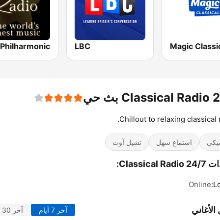
LBC
Magic Classi
C بث حي
Chillout to relaxing classical 
يكي
استماع سهل
تشيل آوت
Classical R:
Online
L
الأغاني
آخر 7 أيام
آخر 30 يوماً