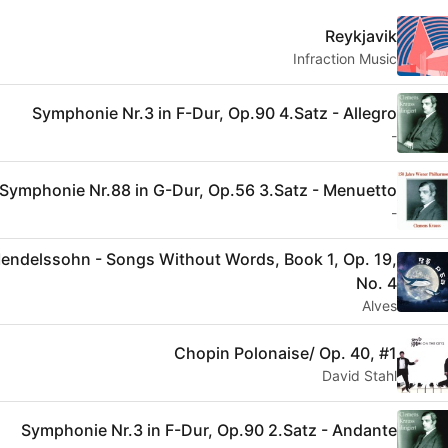
Reykjavik
Infraction Music
Symphonie Nr.3 in F-Dur, Op.90 4.Satz - Allegro
-
Symphonie Nr.88 in G-Dur, Op.56 3.Satz - Menuetto
-
endelssohn - Songs Without Words, Book 1, Op. 19,
No. 4
Alves
Chopin Polonaise/ Op. 40, #1
David Stahl
Symphonie Nr.3 in F-Dur, Op.90 2.Satz - Andante