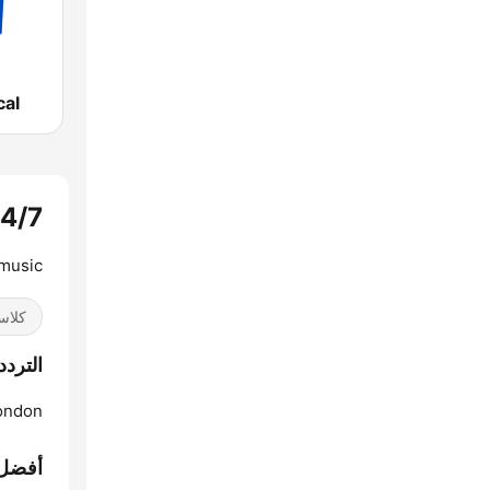
cal
24/7 lassical Radio
music.
كلاس
الترددات 24/7 adio
ondon:
أفضل 