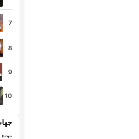
7
8
9
10
جهات
موقع ا