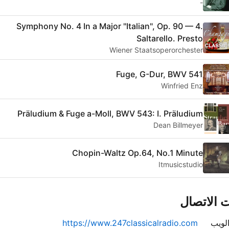
-
Symphony No. 4 In a Major "Italian", Op. 90 — 4.
Saltarello. Presto
Wiener Staatsoperorchester
Fuge, G-Dur, BWV 541
Winfried Enz
Präludium & Fuge a-Moll, BWV 543: I. Präludium
Dean Billmeyer
Chopin-Waltz Op.64, No.1 Minute
Itmusicstudio
 الاتصال
لويب
https://www.247classicalradio.com