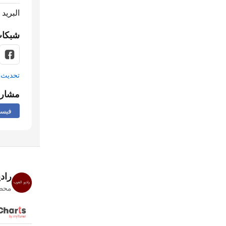
البريد 
شبكات
تحديث م
مشار
فيس
راد
محطا