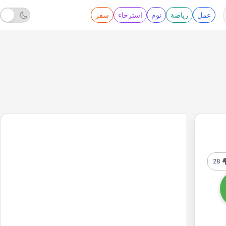
عمل
رياضة
نوم
استرخاء
سفر
28