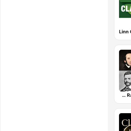
Linn 
Classical Radio - ROKiT Radio Network