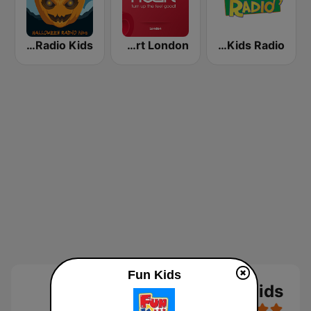
Halloween Radio Kids
Heart London
Funky Kids Radio
Fun Kids
Fun Kids بث حي