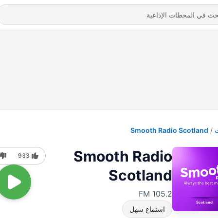
Smooth Radio Scotland
Smooth Radio
933
Scotland
105.2 FM
استماع سهل