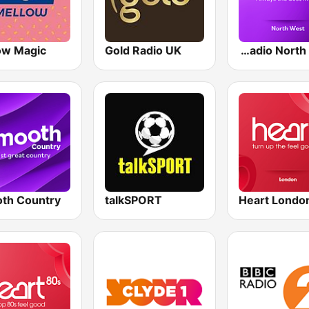
ow Magic
Gold Radio UK
Smooth Radio North West
th Country
talkSPORT
Heart Londo