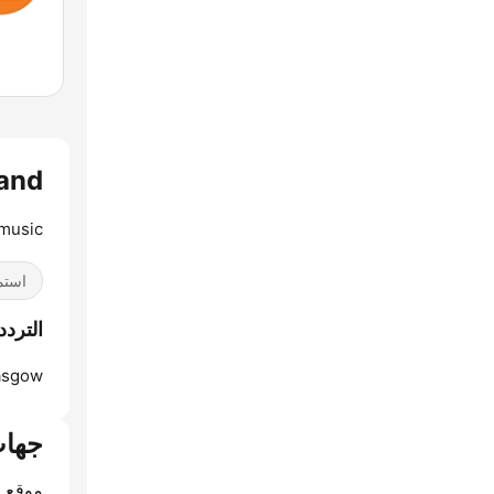
land
 music
استم
الترددات o Scotland
asgow:
جهات
موقع ا