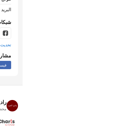
البريد 
شبكات
تحديث م
مشار
فيس
راد
محطا