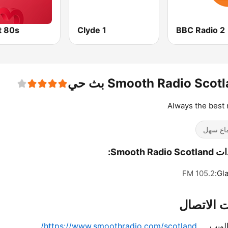
t 80s
Clyde 1
BBC Radio 2
Smooth Radio Scot بث حي
Always the best
اع سهل
Smooth Radi:
105.2 FM
Gl
 الاتصال
لويب
https://www.smoothradio.com/scotland/