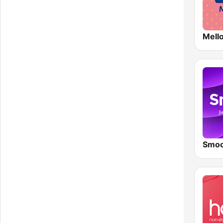
Mell
Smoo