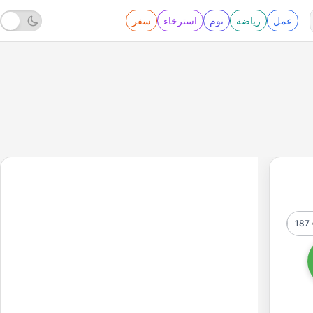
عمل
رياضة
نوم
استرخاء
سفر
187