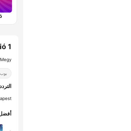
ó
ádió 1
 Megy!
بوب / 40
الترددات 1
apest:
أفضل 