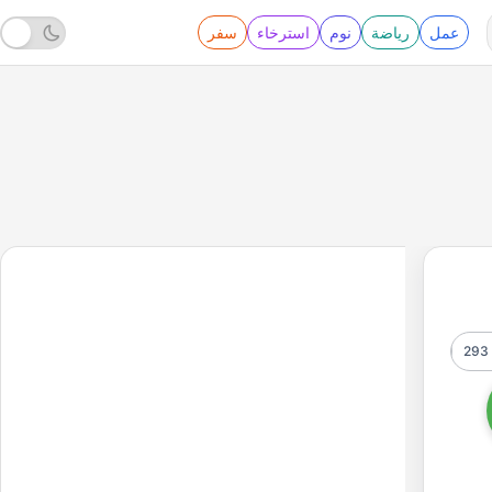
عمل
رياضة
نوم
استرخاء
سفر
293