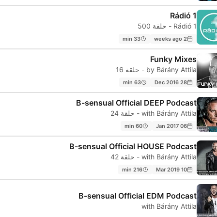
Rádió 1
Rádió 1 - حلقة 500
33 min
2 weeks ago
Funky Mixes
by Bárány Attila - حلقة 16
63 min
28 Dec 2016
B-sensual Official DEEP Podcast
with Bárány Attila - حلقة 24
60 min
06 Jan 2017
B-sensual Official HOUSE Podcast
with Bárány Attila - حلقة 42
216 min
10 Mar 2019
B-sensual Official EDM Podcast
with Bárány Attila