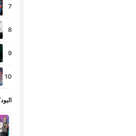
7
8
9
10
البود