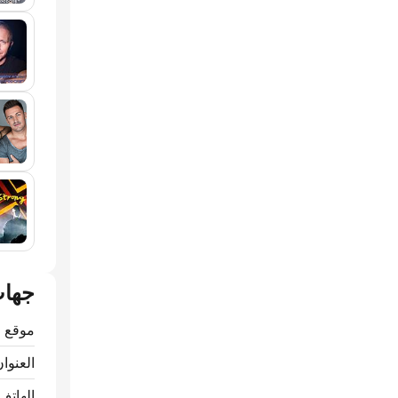
جهات
موقع ا
العنوان
الهاتف