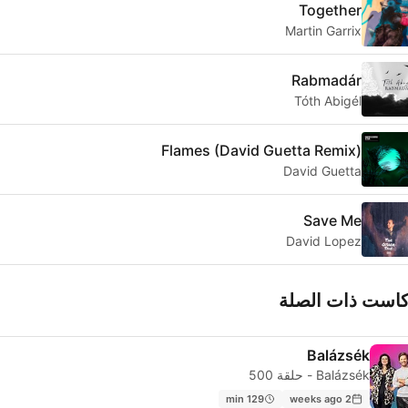
Together
Martin Garrix
Rabmadár
Tóth Abigél
Flames (David Guetta Remix)
David Guetta
Save Me
David Lopez
كاست ذات الصلة
Balázsék
Balázsék - حلقة 500
129 min
2 weeks ago