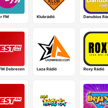
er FM
Klubrádió
Danubius Rá
Laza Rádió
Roxy Rádió