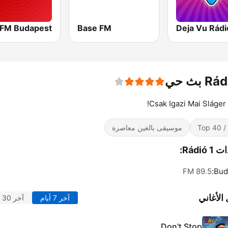
 FM Budapest
Base FM
Deja Vu Rádi
R بث حي
Csak Igazi Mai Sláger
Top 
موسيقى بالغين معاصرة
Rádió :
89.5 FM
Bud
الأغاني
آخر 7 أيام
آخر 30 يوماً
Don't Stop