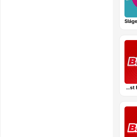
Slág
Best FM Debrecen