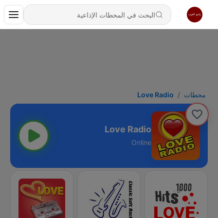
محطات
Love Radio
Love Radio
Online