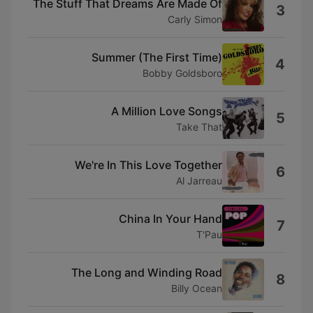
The Stuff That Dreams Are Made Of
3
Carly Simon
Summer (The First Time)
4
Bobby Goldsboro
A Million Love Songs
5
Take That
We're In This Love Together
6
Al Jarreau
China In Your Hand
7
T'Pau
The Long and Winding Road
8
Billy Ocean