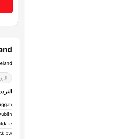
eland
reland
الرو
الترددات  Ireland
iggan:
ublin:
ildare:
cklow: