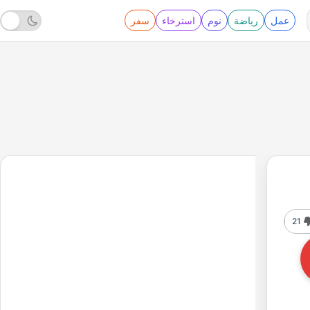
عمل
رياضة
نوم
استرخاء
سفر
21