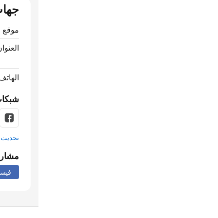
جهات
موقع ا
العنوان
الهاتف
شبكات
تحديث م
مشار
فيس