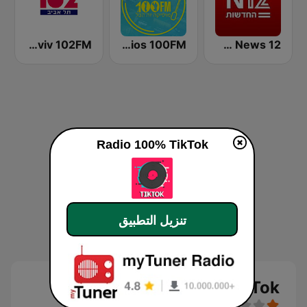
Radio 100% News 12
Radios 100FM (רדיוס)
Radio Tel Aviv 102FM (רדיו תל אביב)
Radio 100% TikTok
تنزيل التطبيق
Radio 100% TikTok بث حي