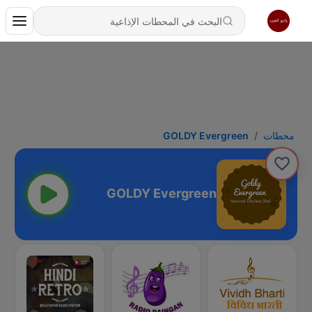
محطات
GOLDY Evergreen
GOLDY Evergreen