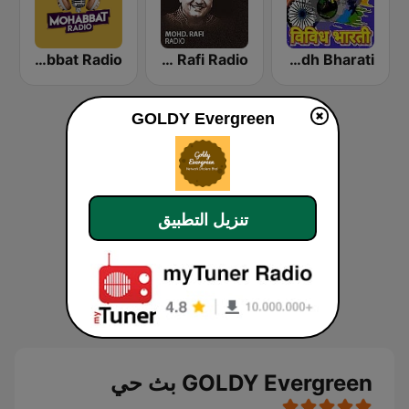
Mohabbat Radio
Mohammed Rafi Radio
AIR Vividh Bharati
GOLDY Evergreen
تنزيل التطبيق
GOLDY Evergreen بث حي