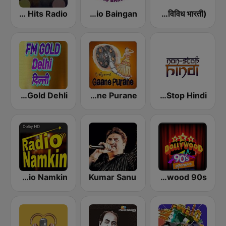
Hindi Retro Hits Radio
Radio Baingan
Vividh Bharti (विविध भारती)
AIR FM Gold Dehli
Bollywood Gaane Purane
Non Stop Hindi
Radio Namkin
Kumar Sanu
Radio Retro Bollywood 90s