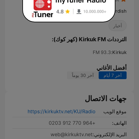
Kurdish
أخبار
الترددات Kirkuk FM (كهر كوك):
93.3 FM
Kirkuk:
أفضل الأغاني
آخر 7 أيام
آخر 30 يوماً
جهات الاتصال
موقع الويب
https://kirkuktv.net/KU/Radio
الهاتف:
+964 770 912 0203
البريد الإلكتروني:
web@kirkuktv.net