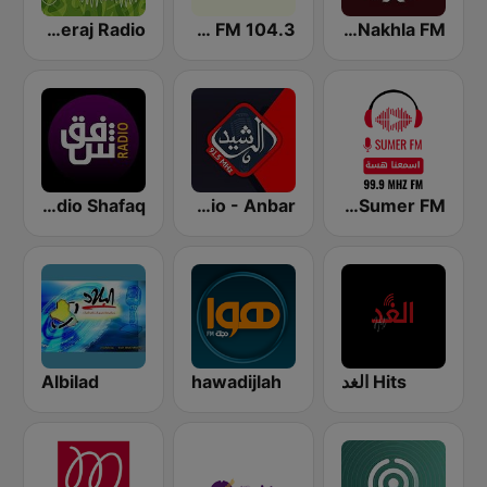
Alseraj Radio
Mix FM 104.3
Al-Nakhla FM
Sumer FM (سومر اف ام)
Al Rasheed Radio - Anbar
Radio Shafaq
Hits الغد
hawadijlah
Albilad