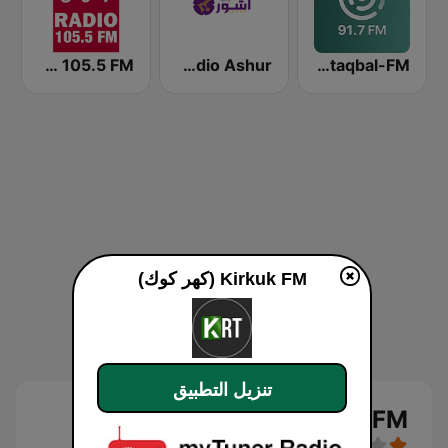
AlMustaqbal-FM اذاعة جامعة المستقبل -FM
Radio Ashur راديو أشور ܦܪܵܣ ܩܵܠܵܐ ܕܐܵܫܘܿܪ
M Radio 105.5 FM
Kirkuk FM (كهر كوك)
تنزيل التطبيق
Kirkuk FM (كهر كوك) بث حي