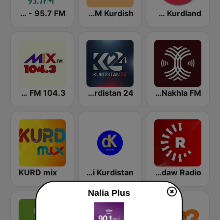
Voice of Kurdsat - 95.7 FM
Shady FM Kurdish
Radio Kurdland
Mix FM 104.3
Kurdistan 24
Al-Nakhla FM
KURD mix
Dangi Kurdistan
Rudaw Radio
Nalia Plus