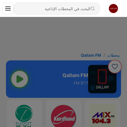
محطات
Qallam FM
Qallam FM
97.7 FM