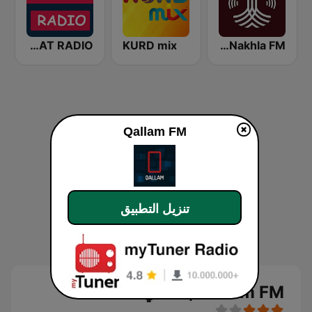
DAWAT RADIO
KURD mix
Al-Nakhla FM
Qallam FM
تنزيل التطبيق
Qallam FM بث حي