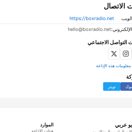
 الاتصال
لويب
https://boxradio.net
الإلكتروني:
hello@boxradio.net
 التواصل الاجتماعي
علومات هذه الإذاعة
كة
بوك
تويتر
يو عربي
الموارد
هيئات الإذاعة
ت الراديو والبودكاست