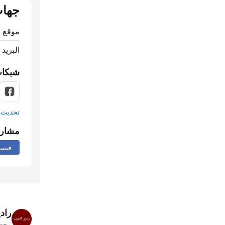
جهات
موقع ا
البريد 
شبكات
تحديث م
مشار
فيس
راد
محطا