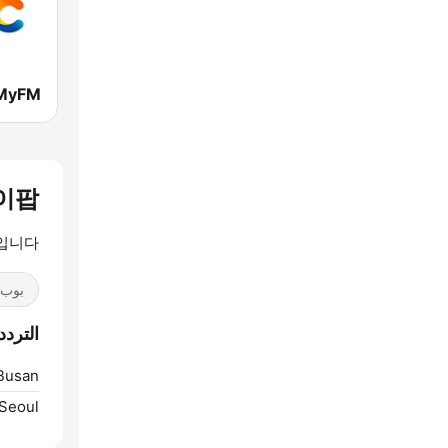
 케이팝
입니다!
بوب / 40
الترددات OP 케이팝
Busan:
Seoul: