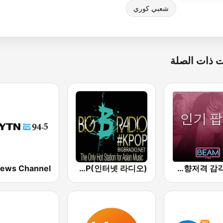
شعبي كوري
 ذات الصلة
Big B Radio - KPOP(인터넷 라디오)
Beam FM - 취향저격 감각 팝송