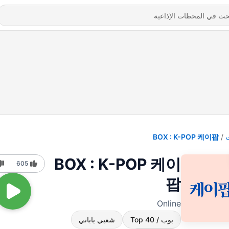
BOX : K-POP 케이팝
BOX : K-POP 케이
605
팝
Online
بوب / Top 40
شعبي ياباني