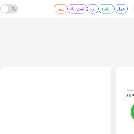
عمل
رياضة
نوم
استرخاء
سفر
36