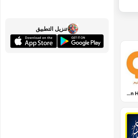
تنزيل التطبيق
Abdulrasheed Soufi Rewayat Khalaf An Hamzah Radio