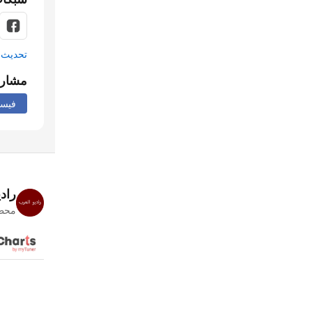
تحديث م
مشار
فيس
راد
محطا