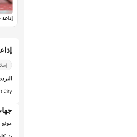
إذاع
إسلا
التردد
 City:
جهات
موقع ا
شبكات