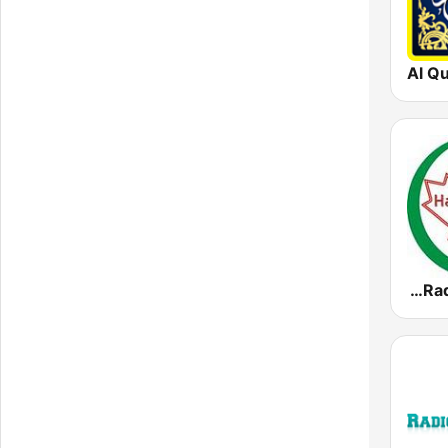
Al Q
Quran Radio of Canada