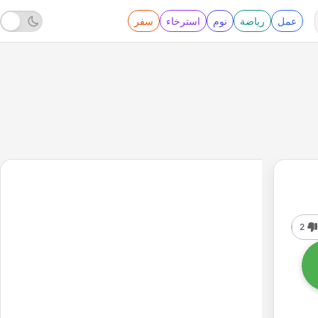
عمل
رياضة
نوم
استرخاء
سفر
2