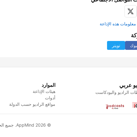
علومات هذه الإذاعة
كة
بوك
تويتر
يو عربي
الموارد
هيئات الإذاعة
ت الراديو والبودكاست
أدوات
مواقع الراديو حسب الدولة
© AppMind 2026. جميع الحقوق محفوظة.