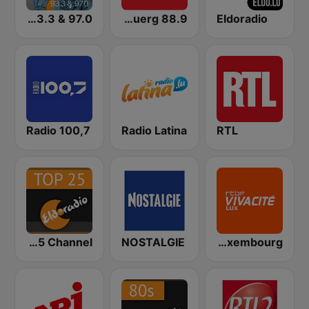
RTL 93.3 & 97.0
RTL Radio Lëtzebuerg 88.9
Eldoradio
Radio 100,7
Radio Latina
RTL
Eldoradio - Top 25 Channel
NOSTALGIE
RTBF VivaCité Luxembourg