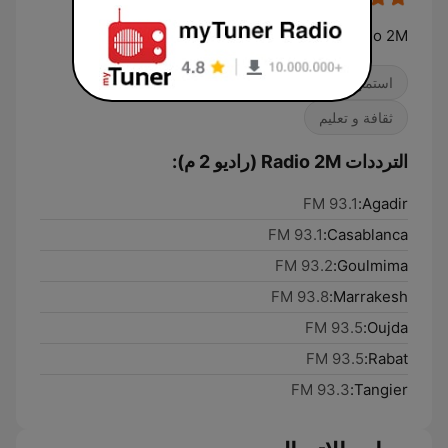
Tous ceux qu'on aime, c'est sur Radio 2M
استماع سهل
موسيقى بالغين معاصرة
ثقافة و تعليم
الترددات Radio 2M (راديو 2 م):
93.1 FM
Agadir:
93.1 FM
Casablanca:
93.2 FM
Goulmima:
93.8 FM
Marrakesh:
93.5 FM
Oujda:
93.5 FM
Rabat:
93.3 FM
Tangier: