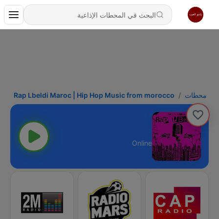
محطات
Rap Lbeldi Maroc | Hip Hop Music from morocco
Online