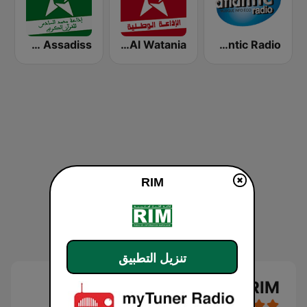
Atlantic Radio (أتلانتيك راديو)
Al Watania (الإذاعة الوطنية)
SNRT Radio Idaat Mohammed Assadiss (السادسة)
RIM
تنزيل التطبيق
RIM بث حي