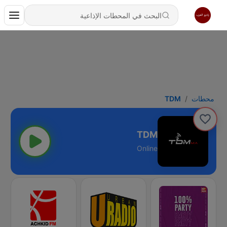
محطات
TDM
TDM
Online