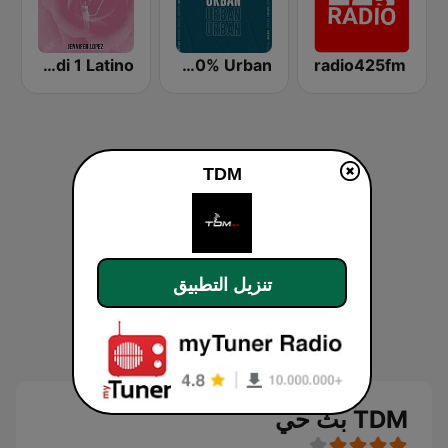
radio425fm
Hit Radio 100% Urban (هيت راديو)
Medi 1 Latino (ميدى1 لاتينو)
TDM
تنزيل التطبيق
TDM بث حي