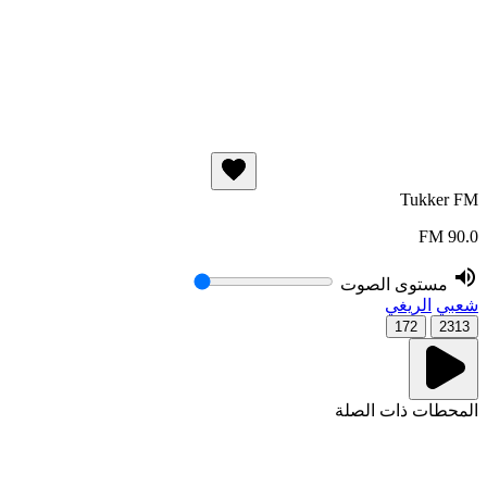
Tukker FM
90.0 FM
مستوى الصوت
شعبي
الريغي
172
2313
المحطات ذات الصلة