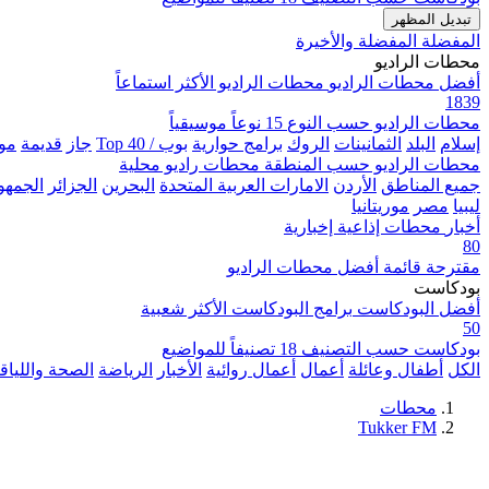
تبديل المظهر
المفضلة
المفضلة والأخيرة
محطات الراديو
أفضل محطات الراديو
محطات الراديو الأكثر استماعاً
1839
محطات الراديو حسب النوع
15 نوعاً موسيقياً
إسلام
البلد
الثمانينات
الروك
برامج حوارية
بوب / Top 40
جاز
قديمة
مو
محطات الراديو حسب المنطقة
محطات راديو محلية
جميع المناطق
الأردن
الامارات العربية المتحدة
البحرين
الجزائر
الجمهور
ليبيا
مصر
موريتانيا
أخبار
محطات إذاعية إخبارية
80
مقترحة
قائمة أفضل محطات الراديو
بودكاست
أفضل البودكاست
برامج البودكاست الأكثر شعبية
50
بودكاست حسب التصنيف
18 تصنيفاً للمواضيع
الكل
أطفال وعائلة
أعمال
أعمال روائية
الأخبار
الرياضة
الصحة واللياق
محطات
Tukker FM