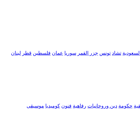
السعودية
تشاد
تونس
جزر القمر
سوريا
عمان
فلسطين
قطر
لبنان
ية
حكومة
دين وروحانيات
رفاهية
فنون
كوميديا
موسيقى