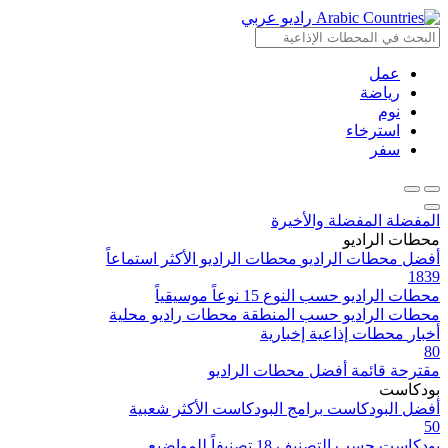
راديو عربي
عمل
رياضة
نوم
استرخاء
سفر
المفضلة
المفضلة والأخيرة
محطات الراديو
أفضل محطات الراديو
محطات الراديو الأكثر استماعاً
1839
محطات الراديو حسب النوع
15 نوعاً موسيقياً
محطات الراديو حسب المنطقة
محطات راديو محلية
أخبار
محطات إذاعية إخبارية
80
مقترحة
قائمة أفضل محطات الراديو
بودكاست
أفضل البودكاست
برامج البودكاست الأكثر شعبية
50
بودكاست حسب التصنيف
18 تصنيفاً للمواضيع