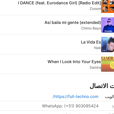
I DANCE (feat. Eurodance Girl) [Radio Edit]
Zooom
Así baila mi gente (extended)
Chimo Bayo
La Vida Es
Nek
When I Look Into Your Eyes
Samira
 الاتصال
لويب
https://full-techno.com/
:
WhatsApp: (+51) 903095424