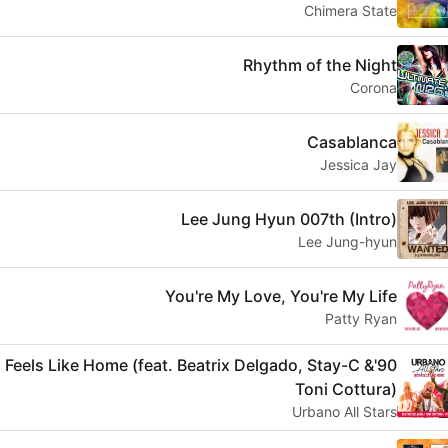
Chimera State
Rhythm of the Night
Corona
Casablanca
Jessica Jay
Lee Jung Hyun 007th (Intro)
Lee Jung-hyun
You're My Love, You're My Life
Patty Ryan
0's Feels Like Home (feat. Beatrix Delgado, Stay-C &
Toni Cottura)
Urbano All Stars