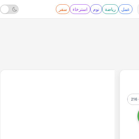
عمل
رياضة
نوم
استرخاء
سفر
216