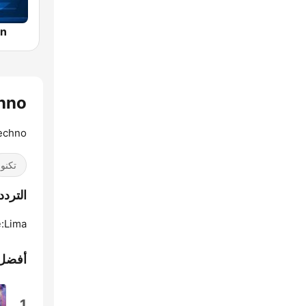
ón
echno
Techno
تكنو
الترددات chno
e
Lima:
أفضل 
1