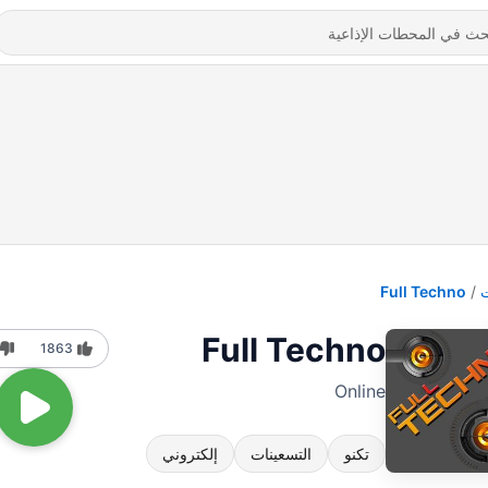
Full Techno
Full Techno
1863
Online
تكنو
التسعينات
إلكتروني