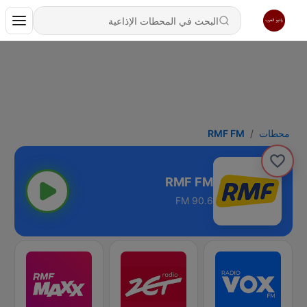
محطات
RMF FM
RMF FM
90.6 FM