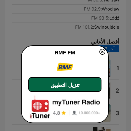
92.9 FM
Wrocław:
93.5 FM
Łódź:
101.2 FM
Świnoujście:
أفضل الأغاني
آخر 7 أيام
آخر 30 يوماً
RMF FM
Dai Dai Dai
1
Robertino
تنزيل التطبيق
Dżentelmenel
2
Vito Bambino
!H.A.P.P.Y!
3
Dawid Podsiadlo