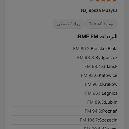
Najlepsza Muzyka
بوب / Top 40
روك كلاسيكي
الترددات RMF FM:
89.2 FM
Bielsko-Biała:
93.3 FM
Bydgoszcz:
98.4 FM
Gdańsk:
93.0 FM
Katowice:
96.0 FM
Kraków:
96.1 FM
Legnica:
89.3 FM
Lublin:
94.6 FM
Poznań:
106.7 FM
Szczecin:
90.6 FM
Warsaw: