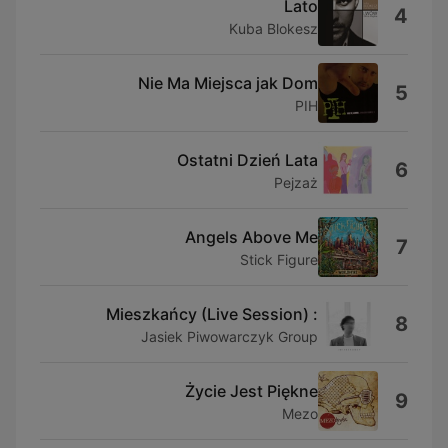
Lato
4
Kuba Blokesz
Nie Ma Miejsca jak Dom
5
PIH
Ostatni Dzień Lata
6
Pejzaż
Angels Above Me
7
Stick Figure
: Mieszkańcy (Live Session)
8
Jasiek Piwowarczyk Group
Życie Jest Piękne
9
Mezo