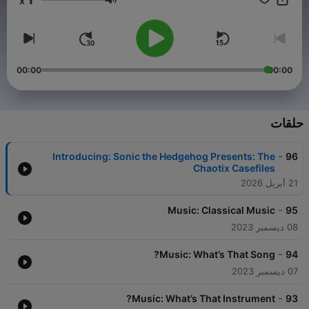
x
to see if you can get 5 out or 5 questions right and give
مستوى الصوت
yourself a big high-five! A Parents' Choice Foundation Silver
award winner, this fast-paced trivia podcast is perfect for kids
ages 6-12. Listen to this show and many more at pinna.fm.
00:00
00:00
حلقات
-
Introducing: Sonic the Hedgehog Presents: The
96
Chaotix Casefiles
21 أبريل 2026
-
Music: Classical Music
95
08 ديسمبر 2023
-
Music: What’s That Song?
94
07 ديسمبر 2023
-
Music: What’s That Instrument?
93