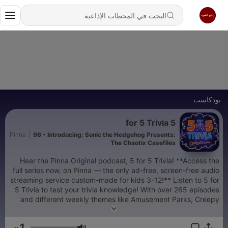
بودكاست
5 for 5 Trivia
Pinna
|
96 - Introducing: Sonic the Hedgehog Presents:
The Chaotix Casefiles
Hear the Pinna Original podcast, 5 for 5 Trivia! **Access the
full series now, on Pinna — the only ad-free, screen-free audio
streaming service custom-made for kids 3-12!** Listen to 5 for
5 Trivia to test your trivia knowledge! With over 265 episodes
and different weekly themes like Amusement Parks, Creepy
Animals, Video Games, the Universe, and a whole lot more, you
can learn something new in each episode. Challenge yourself
1