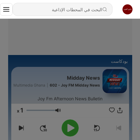
بودكاست
Midday News
Multimedia Ghana
|
602 - Joy FM Midday News
Joy Fm Afternoon News Bulletin
1
x
مستوى الصوت