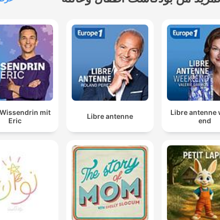
Wissendrin mit
Libre antenne
Libre antenne
Eric
end