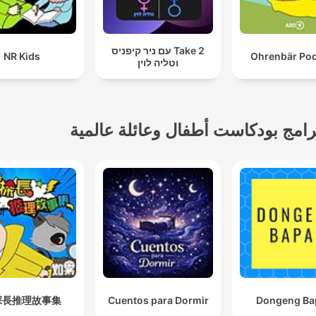
Take 2 עם ניר קיפניס
NR Kids
Ohrenbär Po
וטליה לוין
رامج بودكاست أطفال وعائلة عالمية
探長推理故事集
Cuentos para Dormir
Dongeng Ba