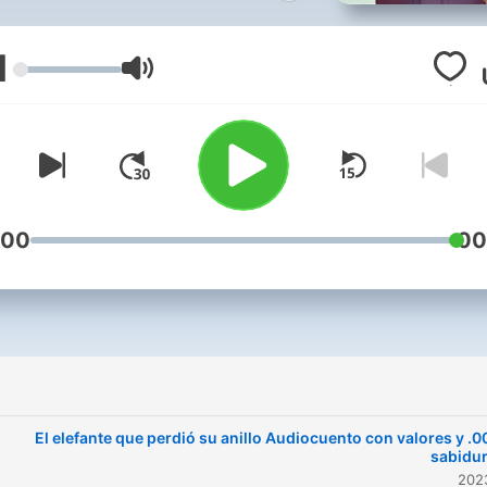
cargadas de aventuras y
aprendizajes
1
مستوى الصوت
:00
00
009. El elefante que perdió su anillo Audiocuento con valores y
sabiduri