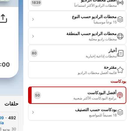
1839
محطات الراديو الأكثر استماعاً
محطات الراديو حسب النوع
15 نوعاً موسيقياً
محطات الراديو حسب المنطقة
محطات راديو محلية
أخبار
80
محطات إذاعية إخبارية
:00
مقترحة
قائمة أفضل محطات الراديو
بودكاست
أفضل البودكاست
50
برامج البودكاست الأكثر شعبية
حلقات
بودكاست حسب التصنيف
18 تصنيفاً للمواضيع
-
492
́a
30 يونيو 2023