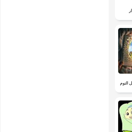
ر
 النوم