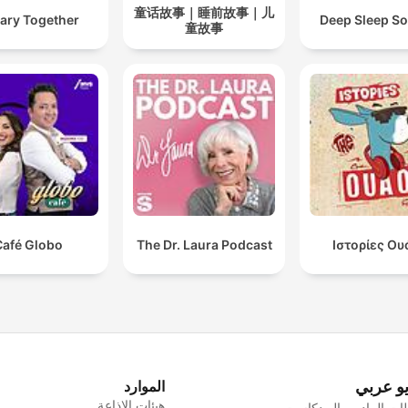
童话故事｜睡前故事｜儿
ary Together
Deep Sleep S
童故事
Café Globo
The Dr. Laura Podcast
Ιστορίες Ου
يو عربي
الموارد
هيئات الإذاعة
ت الراديو والبودكاست