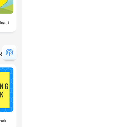
dcast
ب
pak