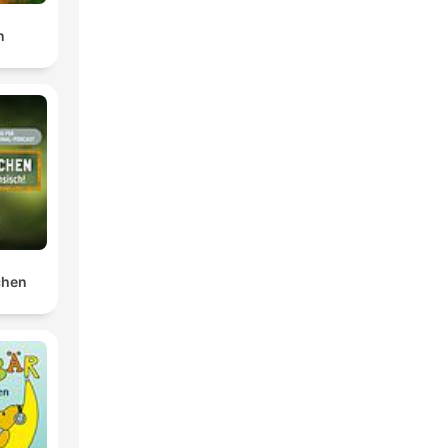
n
chen