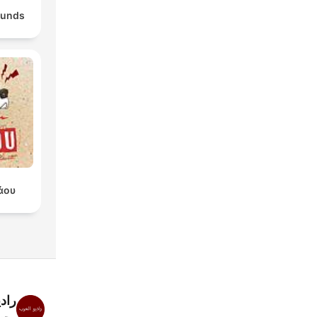
ounds
άου
راد
محطا