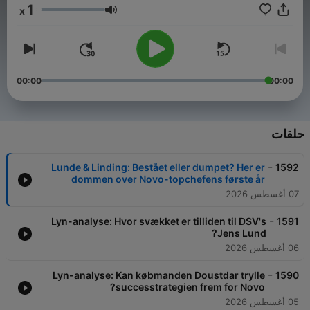
grønne omstilling. Den udkommer to gange om måneden - det
1
x
samme gør LEDELSE MED LOUISEN ORBESEN, Finans
مستوى الصوت
ledelsespodcast. VALG I USA - vores dækning af det
amerikanske præsidentvalg udkommer hver torsdag morgen
kl. 05.00 og vores LYN-ANALYSER og PERSPEKTIV dryppes
ud på kanalen i et løbende flow.
00:00
00:00
حلقات
-
Lunde & Linding: Bestået eller dumpet? Her er
1592
dommen over Novo-topchefens første år
07 أغسطس 2026
-
Lyn-analyse: Hvor svækket er tilliden til DSV's
1591
Jens Lund?
06 أغسطس 2026
-
Lyn-analyse: Kan købmanden Doustdar trylle
1590
successtrategien frem for Novo?
05 أغسطس 2026