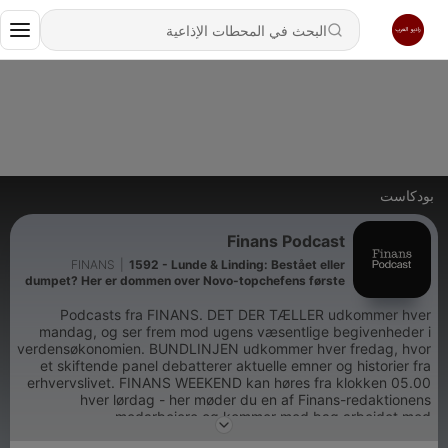
بودكاست
Finans Podcast
FINANS
|
1592 - Lunde & Linding: Bestået eller
dumpet? Her er dommen over Novo-topchefens første
år
Podcasts fra FINANS. DET DER TÆLLER udkommer hver
mandag, og ser frem mod ugens væsentlige begivenheder i
verdensøkonomien. BUNDLINJEN udkommer hver fredag, hvor
et skiftende panel debatterer aktuelle emner og historier fra
erhvervslivet. FINANS WEEKEND kan høres fra klokken 05.00
hver lørdag - her møder du en af Finans-redaktionens
medarbejere og kommer med bag arbejdet med
erhvervsstoffet. GRØNNE PENGE er vores podcast om den