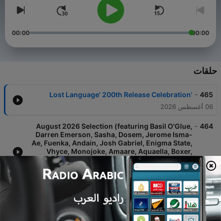
00:00
00:00
حلقات
-
'Lost Language' 200th Release Celebration
465
06 أغسطس 2026
-
August 2026 Selection (featuring Basil O'Glue,
464
Darren Emerson, Sasha, Dosem, Jerome Isma-
Ae, Fuenka, Andain, Josh Gabriel, Enigma State,
Vhyce, Monojoke, Amaare, Aquaella, Boxer,
UNWA, Static Guru, Vaim, HERMEN, Noonix, j:me,
Chizawa Q, Anuhe, Riotbot, DJ
30 يوليو 2026
-
July 2026 Selection pt II (featuring Hernan
463
Cattaneo, Basil O'Glue, Nomas, Fuenka,
Framewerk, ORMUS, Atmos, Cass (UK),