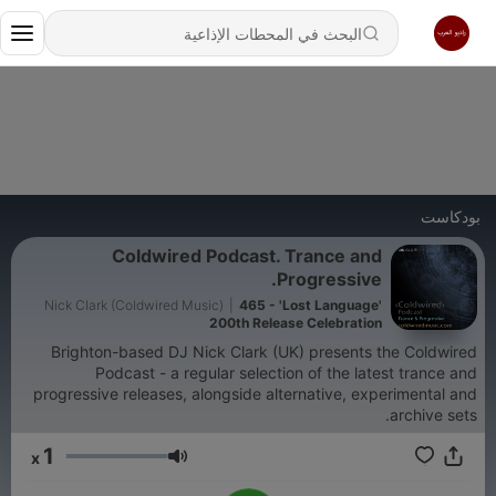
بودكاست
Coldwired Podcast. Trance and
Progressive.
Nick Clark (Coldwired Music)
|
465 - 'Lost Language'
200th Release Celebration
Brighton-based DJ Nick Clark (UK) presents the Coldwired
Podcast - a regular selection of the latest trance and
progressive releases, alongside alternative, experimental and
archive sets.
1
x
مستوى الصوت