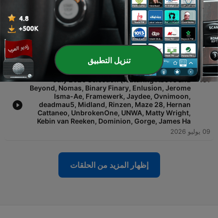
Cendryma, R.E.E.V., Golden Girls, Mara, Hamel,
Segue (IN), Alan Marshall, Tom Pavicich, AINDY,
Foley, Joyce Muniz, John Fisherman, Guili
23 يوليو 2026
-
'Reactivate' Revisited
462
تنزيل التطبيق
16 يوليو 2026
-
July 2026 Selection (featuring Above and
461
Beyond, Nomas, Binary Finary, Enlusion, Jerome
Isma-Ae, Framewerk, Jaydee, Ovnimoon,
deadmau5, Midland, Rinzen, Maze 28, Hernan
Cattaneo, UnbrokenOne, UNWA, Matty Wright,
Kebin van Reeken, Dominion, Gorge, James Ha
09 يوليو 2026
إظهار المزيد من الحلقات