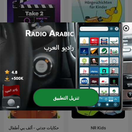
Take 2 עם ניר קיפניס וטליה
Ohrenbär Podcast
לוין
تنزيل التطبيق
NR Kids
حكايات جدتي - ألف بي أطفال