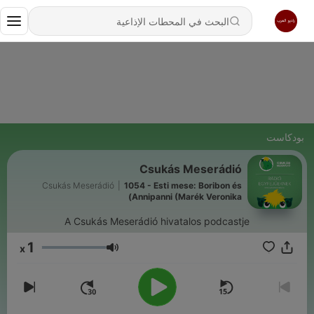
بودكاست
Csukás Meserádió
Csukás Meserádió
|
1054 - Esti mese: Boribon és
Annipanni (Marék Veronika)
A Csukás Meserádió hivatalos podcastje
1
x
مستوى الصوت