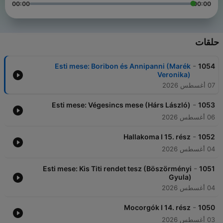
00:00
00:00
حلقات
-
Esti mese: Boribon és Annipanni (Marék
1054
Veronika)
07 أغسطس 2026
-
Esti mese: Végesincs mese (Hárs László)
1053
06 أغسطس 2026
-
Hallakoma I 15. rész
1052
04 أغسطس 2026
-
Esti mese: Kis Titi rendet tesz (Böszörményi
1051
Gyula)
04 أغسطس 2026
-
Mocorgók I 14. rész
1050
03 أغسطس 2026