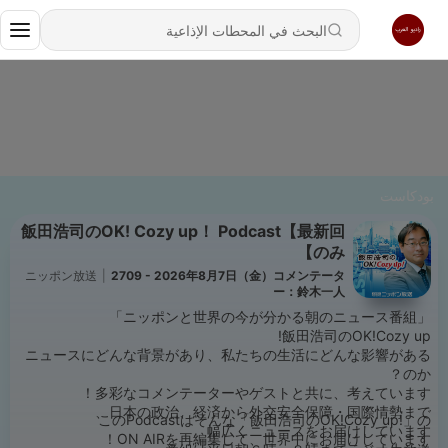
بودكاست
飯田浩司のOK! Cozy up！ Podcast【最新回
のみ】
ニッポン放送
|
2709 - 2026年8月7日（金）コメンテータ
ー：鈴木一人
「ニッポンと世界の今が分かる朝のニュース番組」
飯田浩司のOK!Cozy up!
ニュースにどんな背景があり、私たちの生活にどんな影響がある
のか？
多彩なコメンテーターやゲストと共に、考えています！
日本の政治、経済から外交安全保障・国際情勢まで、
このPodcastはそんな「飯田浩司のOK!Cozy up!」の
幅広くニュースをお届けしています。
ON AIRを再編集して、世界中にお届けしています！