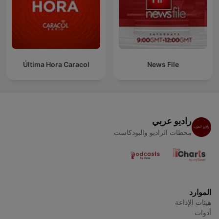
Última Hora Caracol
News File
راديو عربي
محطات الراديو والبودكاست
الموارد
هيئات الإذاعة
أدوات