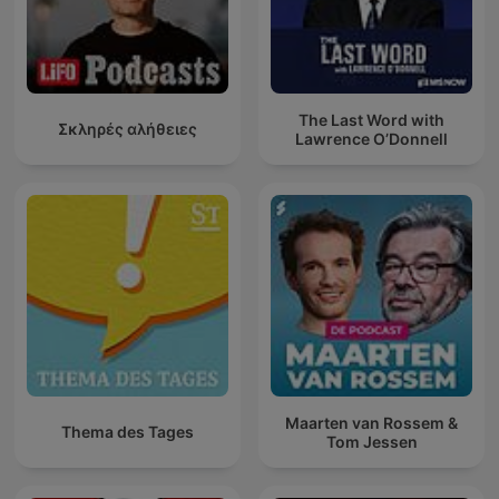
The Last Word with
Σκληρές αλήθειες
Lawrence O’Donnell
Maarten van Rossem &
Thema des Tages
Tom Jessen