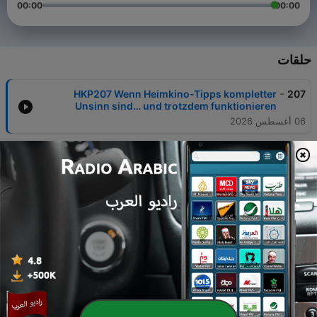
00:00
00:00
حلقات
-
HKP207 Wenn Heimkino-Tipps kompletter
207
Unsinn sind… und trotzdem funktionieren
06 أغسطس 2026
-
HKP206 Den richtigen AV-Receiver kaufen:
206
Diese 7 Kriterien entscheiden wirklich!
23 يوليو 2026
-
HKP205 Das Uncanny Valley: Warum Hollywoods
205
fast perfekte Gesichter uns das Gruseln lehren
09 يوليو 2026
-
HKP204 Sitzabstand vs. Leinwandgröße: Warum
204
alle falsch rechnen
25 يونيو 2026
-
HKP203 AV-Vorstufe vs. AV-Receiver: Lohnt sich
203