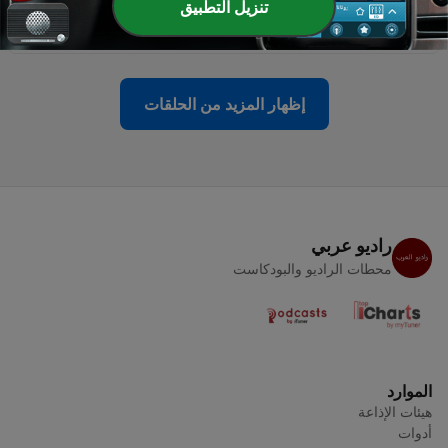
تنزيل التطبيق
das teure Upgrade wirklich?
11 يونيو 2026
إظهار المزيد من الحلقات
راديو عربي
محطات الراديو والبودكاست
الموارد
هيئات الإذاعة
أدوات