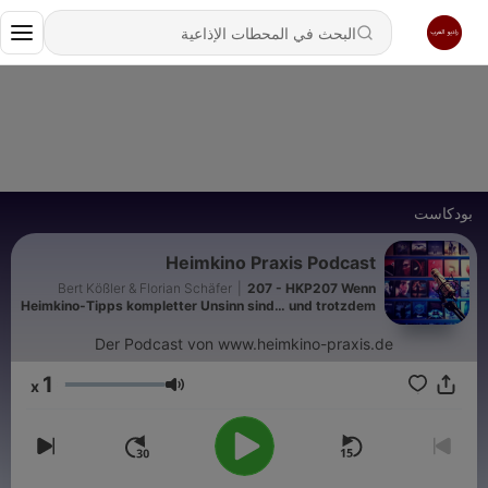
بودكاست
Heimkino Praxis Podcast
Bert Kößler & Florian Schäfer
|
207 - HKP207 Wenn
Heimkino-Tipps kompletter Unsinn sind… und trotzdem
funktionieren
Der Podcast von www.heimkino-praxis.de
1
x
مستوى الصوت