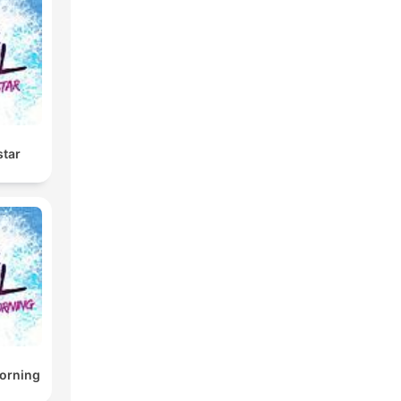
star
Morning