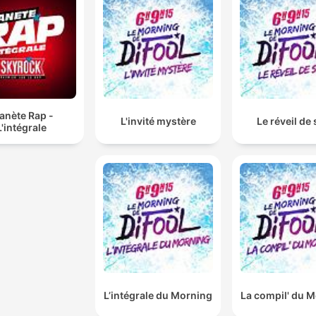
anète Rap -
L'invité mystère
Le réveil de 
L'intégrale
L’intégrale du Morning
La compil' du 