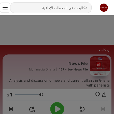
بودكاست
News File
Multimedia Ghana
|
457 - Joy News File
Analysis and discussion of news and current affairs in Ghana
with panellists
1
x
مستوى الصوت