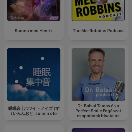
Somna med Henrik
The Mel Robbins Podcast
Dr. Balsai Tamás és a
睡眠音 | ホワイトノイズ (す
Perfect Smile Fogászat
いみんおと, suimin oto)
csapatának hivatalos
podcast csatornája