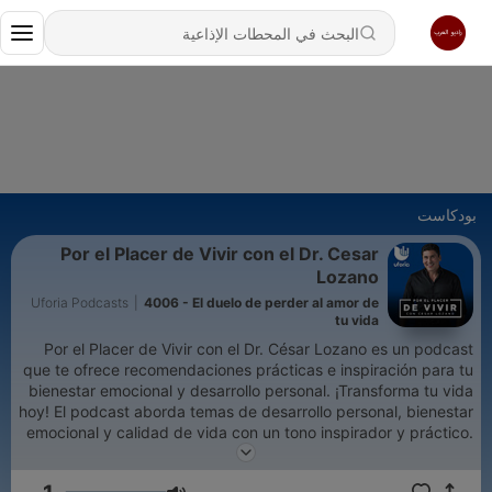
بودكاست
Por el Placer de Vivir con el Dr. Cesar
Lozano
Uforia Podcasts
|
4006 - El duelo de perder al amor de
tu vida
Por el Placer de Vivir con el Dr. César Lozano es un podcast
que te ofrece recomendaciones prácticas e inspiración para tu
bienestar emocional y desarrollo personal. ¡Transforma tu vida
hoy! El podcast aborda temas de desarrollo personal, bienestar
emocional y calidad de vida con un tono inspirador y práctico.
César Lozano es médico cirujano, autor, capacitador
internacional, orador motivacional, personalidad de televisión y