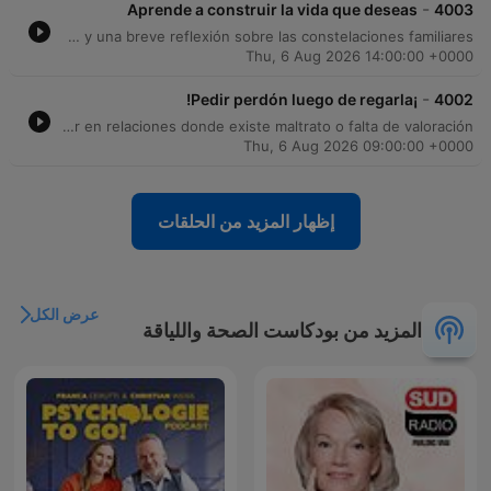
-
Aprende a construir la vida que deseas
4003
César Lozano explora las raíces de la inseguridad personal, analizando cómo la infancia, las críticas y la comparación en redes sociales afectan nuestra confianza. A través de interacciones con la audiencia, se aborda la importancia del autoconocimiento y el valor de actuar a pesar del miedo. El episodio incluye una entrevista con Paulina Greenham sobre su libro 'Superviviendo', donde se reflexiona sobre la importancia de no conformarse y superar la cultura del sacrificio. El programa concluye con saludos internacionales, anuncios de eventos y una breve reflexión sobre las constelaciones familiares.
Thu, 6 Aug 2026 14:00:00 +0000
-
¡Pedir perdón luego de regarla!
4002
En este episodio de El Chal con Pausazo, la conductora inicia con un llamado a la acción para apoyar su nominación como Mejor Podcast del Año en los Premios Juventud. El programa incluye una sección de interacciones con la audiencia, recibiendo saludos desde diversas ciudades de Estados Unidos como Kansas City, Detroit y Chicago. Dentro de la sección Pregúntale a César, se aborda una consulta sobre cómo actuar ante personas que han causado daño emocional. El Dr. César Lozano ofrece su perspectiva sobre el establecimiento de límites personales y la importancia de no permanecer en relaciones donde existe maltrato o falta de valoración.
Thu, 6 Aug 2026 09:00:00 +0000
إظهار المزيد من الحلقات
عرض الكل
المزيد من بودكاست الصحة واللياقة