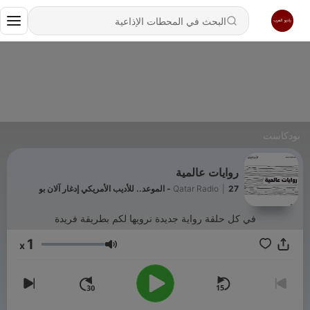
بودكاست
روايات عالمية
27 - الموعد.. للأديب الأمريكي إدغار آلان بو
|
Qatar Radio
في كل حلقة رواية جديدة نرويها لكم بطريقة فريدة
1
x
مستوى الصوت