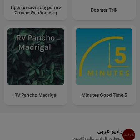
Πρωταγωνιστές με τον
Boomer Talk
Σταύρο Θεοδωράκη
RV Pancho Madrigal
5 Minutes Good Time
راديو عربي
محطات الراديو والبودكاست