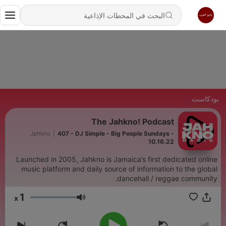
بودكاست
The Jahkno! Podcast
Jahkno
|
407 - DJ Simple - Big People Sundays -
10.16.22
Launched in 2005, Jahkno is Jamaica’s first dedicated online
music platform and daily source of information to the global
dancehall / reggae community.
1
x
مستوى الصوت