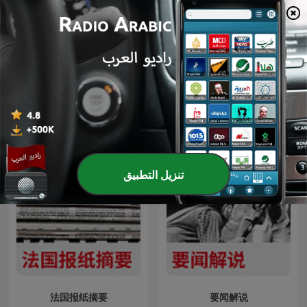
荻上チキ・Session～発信型
E o Resto é História
ニュース・プロジェクト
تنزيل التطبيق
法国报纸摘要
要闻解说