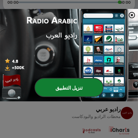
00:00
00:00
حلقات
-
4
آواخر سورة البقرة بأسلوب جميل من القارئ خالد
13 يونيو 2016
-
3
تلاوة هادئة لفواتيح سورة البقرة بصوت خالد الحافي
03 يونيو 2016
تنزيل التطبيق
راديو عربي
محطات الراديو والبودكاست