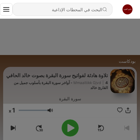
بودكاست
تلاوة هادئة لفواتيح سورة البقرة بصوت خالد الحافي
|
Mmaalliikk Gjvd
4 - آواخر سورة البقرة بأسلوب جميل من
القارئ خالد
سورة البقرة
1
x
مستوى الصوت