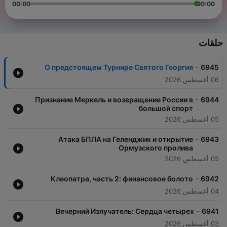
00:00
00:00
حلقات
-
О предстоящем Турнире Святого Георгия
6945
06 أغسطس 2026
-
Признание Меркель и возвращение России в
6944
большой спорт
05 أغسطس 2026
-
Атака БПЛА на Геленджик и открытие
6943
Ормузского пролива
05 أغسطس 2026
-
Клеопатра, часть 2: финансовое болото
6942
04 أغسطس 2026
-
Вечерний Излучатель: Сердца четырех
6941
03 أغسطس 2026