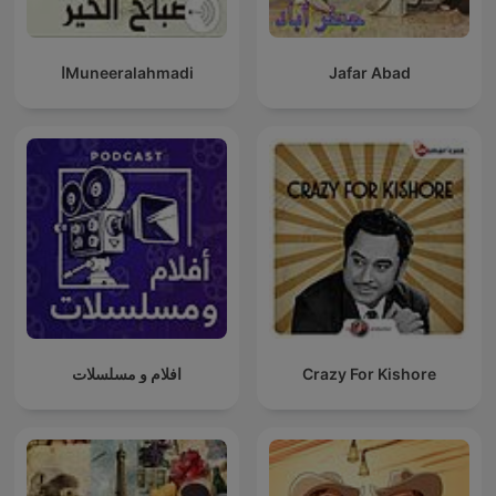
Jafar Abad
Muneeralahmadiا
Crazy For Kishore
افلام و مسلسلات