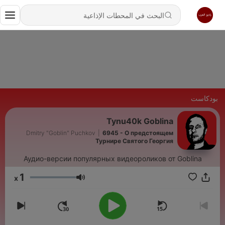
بودكاست
Tynu40k Goblina
Dmitry "Goblin" Puchkov
|
6945 - О предстоящем
Турнире Святого Георгия
Аудио-версии популярных видеороликов от Goblina
1
x
مستوى الصوت