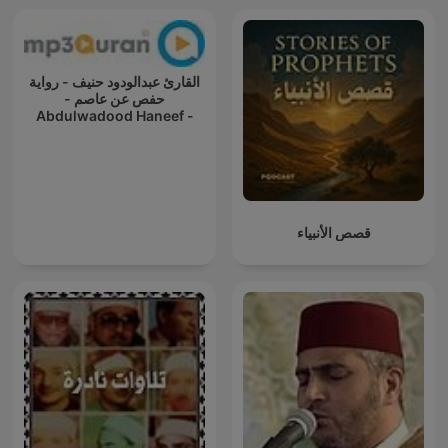
القارئ عبدالودود حنيف - رواية
حفص عن عاصم -
Abdulwadood Haneef -
Rewayat Hafs A'n Assem
قصص الأنبياء