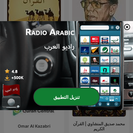
العلم والإيمان - د. مصطفى
قصص القرآن
محمود
تنزيل التطبيق
محمد صديق المنشاوي | القرآن
Omar Al Kazabri
الكريم