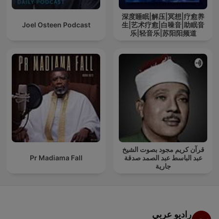
深度睡眠|解压|冥想|疗愈养
Joel Osteen Podcast
生|艺术疗愈|白噪音|助眠音
乐|轻音乐|苏阳阳频道
قرآن كريم مجود بصوت الشيخ
عبد الباسط عبد الصمد صدقة
Pr Madiama Fall
جارية
راديو عربي