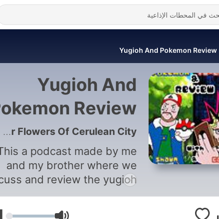
Yugioh And Pokemon Review
Yugioh And
Pokemon Review
4 - 7. Attack From The Deep/ The Water Flowers Of Cerulean City
This a podcast made by me
and my brother where we
cuss and review the yugioh
d pokemon animes. We are
on Spotify and Apple
1