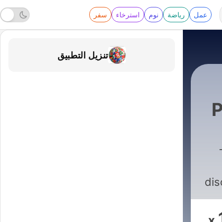
عمل
رياضة
نوم
استرخاء
سفر
تنزيل التطبيق
Review
|
dis
an
x