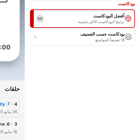
بودكاست
أفضل البودكاست
50
برامج البودكاست الأكثر شعبية
بودكاست حسب التصنيف
18 تصنيفاً للمواضيع
:00
حلقات
-
7. Attack From The Deep/ The Water Flowers Of Cerulean City
4
26 مايو 2020
-
6. First Duel/Clefairy And The Moon Stone
3
18 مايو 2020