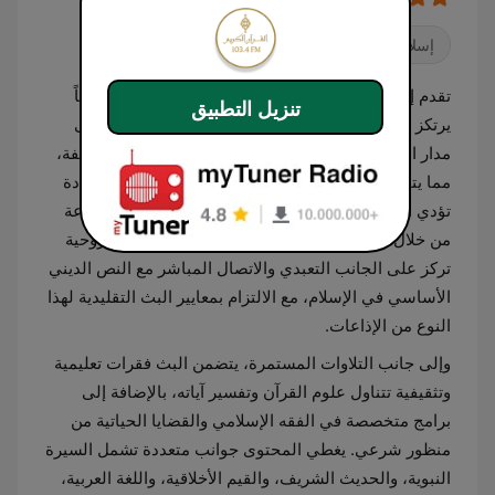
إسلام
تقدم إذاعة القرآن الكريم من قطر محتوى دينياً متخصصاً
تنزيل التطبيق
يرتكز بشكل أساسي على تلاوات آيات الذكر الحكيم على
مدار الساعة. تبث المحطة قراءات متنوعة بروايات مختلفة،
مما يتيح للمستمعين متابعة ختمات قرآنية وأصوات متعددة
تؤدي النص القرآني بأحكام التجويد والترتيل. تهدف الإذاعة
من خلال جدولها البرامجي إلى توفير مساحة صوتية روحية
تركز على الجانب التعبدي والاتصال المباشر مع النص الديني
الأساسي في الإسلام، مع الالتزام بمعايير البث التقليدية لهذا
النوع من الإذاعات.
وإلى جانب التلاوات المستمرة، يتضمن البث فقرات تعليمية
وتثقيفية تتناول علوم القرآن وتفسير آياته، بالإضافة إلى
برامج متخصصة في الفقه الإسلامي والقضايا الحياتية من
منظور شرعي. يغطي المحتوى جوانب متعددة تشمل السيرة
النبوية، والحديث الشريف، والقيم الأخلاقية، واللغة العربية،