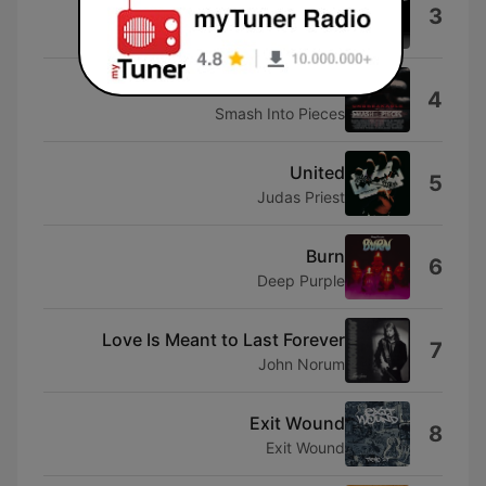
Är det här det är party?
3
Rasmus Gozzi
Colder
4
Smash Into Pieces
United
5
Judas Priest
Burn
6
Deep Purple
Love Is Meant to Last Forever
7
John Norum
Exit Wound
8
Exit Wound