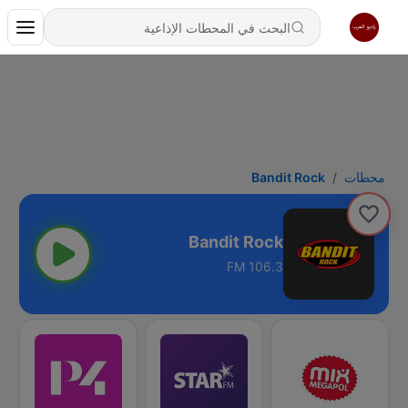
محطات
Bandit Rock
Bandit Rock
106.3 FM