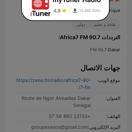
Tous les visages de l'Afrique
ثقافة و تعليم
دولي
الترددات Africa7 FM 90.7:
90.7 FM
Dakar:
جهات الاتصال
موقع الويب
https://zeno.fm/radio/africa7-90-
7-fm/
العنوان:
Route de Ngor Almadies Dakar
Senegal
الهاتف:
+22133 860 56 57
البريد الإلكتروني:
groupexenos@gmail.com