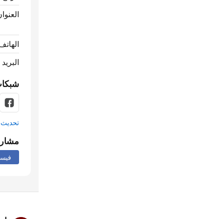
العنوان
الهاتف
البريد 
شبكات
تحديث م
مشار
فيس