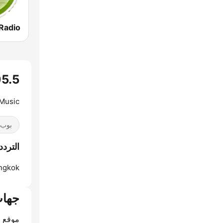
05.5
 Music
بوب / 40
الترددات  105.5
ngkok:
جهات
موقع ا