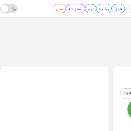
عمل
رياضة
نوم
استرخاء
سفر
44