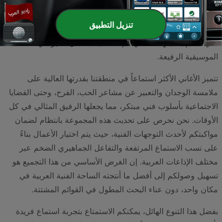
واسعاً. سواء كنت تبحث عن أحدث إصدارات نجوم البوب في مصر
ولبنان، أو كنت من محبي الإيقاعات الخليجية الراقصة التي تمزج
تنزيل التطبيق
بين التراث والحداثة، أو حتى تفضل الألحان المغربية والمغاربية
التي تتسم بطابعها العالمي، فإنك ستجد هنا كل ما يرضي ذائقتك
الموسيقية الرفيعة.
تتميز الأغاني الأكثر استماعاً في منطقتنا بقدرتها العالية على
ملامسة الوجدان والتعبير عن مشاعر الحب، الفرح، وحتى القضايا
الاجتماعية بأسلوب فني مبتكر، مما يجعلها الرفيق المثالي في كل
الأوقات. نحن نحرص على تحديث هذه المجموعة بانتظام لضمان
مواكبتكم لأحدث التوجهات الفنية، حيث يتم اختيار الأعمال بناءً
على نسب الاستماع المرتفعة والتفاعل الجماهيري الضخم عبر
مختلف الإذاعات العربية. إن الغرض الأساسي من هذا التجميع هو
تسهيل وصولكم إلى أفضل ما أنتجته الساحة الفنية العربية في
مكان واحد، دون عناء البحث المطول في القوائم المشتتة.
بفضل هذا التنوع الهائل، يمكنكم الاستمتاع بتجربة استماع فريدة