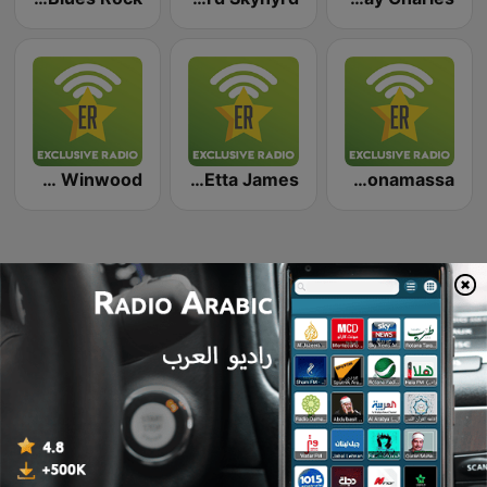
Exclusively Steve Winwood
Exclusively Etta James
Exclusively Joe Bonamassa
تُعدّ الموسيقى العربية لغةً نابضة بالحياة تجمع بين الأصالة والحداثة،
وهي تعكس تنوعاً ثقافياً فريداً يمتد من المحيط إلى الخليج. في هذا
القسم، نضع بين أيديكم قائمة مختارة بعناية لأبرز الأغاني التي
تتصدر القوائم الموسيقية في العالم العربي حالياً، لتكون دليلك
الشامل نحو أحدث الصيحات والأعمال الفنية التي لاقت رواجاً