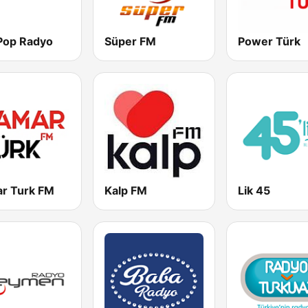
 Pop Radyo
Süper FM
Power Türk
r Turk FM
Kalp FM
45 Lik