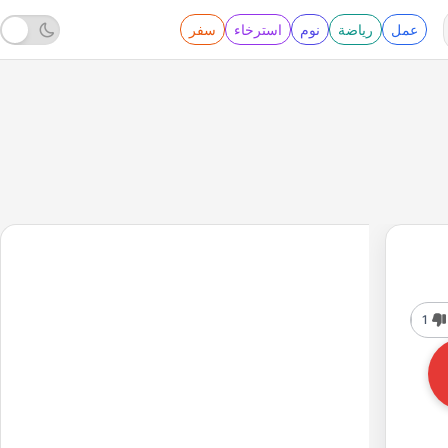
عمل
رياضة
نوم
استرخاء
سفر
1