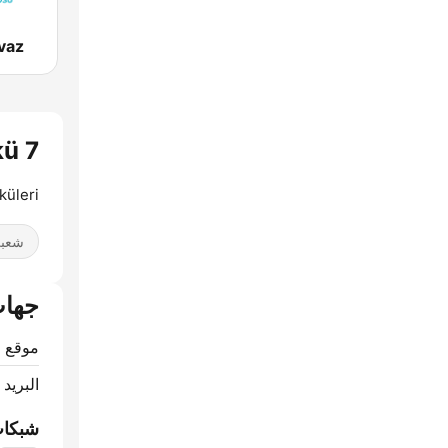
vaz
ürkü 7
küleri
شعب
جهات
موقع ا
البريد 
شبكات