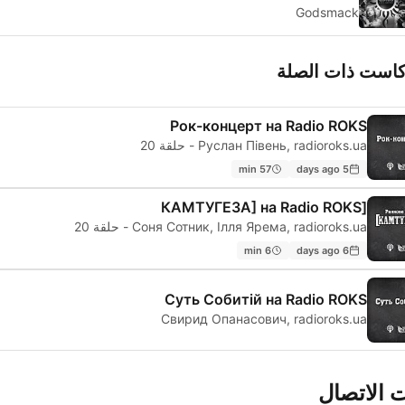
Godsmack
كاست ذات الصلة
Рок-концерт на Radio ROKS
Руслан Півень, radioroks.ua - حلقة 20
57 min
5 days ago
[КАМТУГЕЗА] на Radio ROKS
Соня Сотник, Ілля Ярема, radioroks.ua - حلقة 20
6 min
6 days ago
Суть Собитій на Radio ROKS
Свирид Опанасович, radioroks.ua
 الاتصال