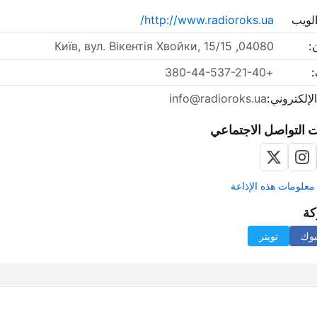
لويب
http://www.radioroks.ua/
:
04080, Київ, вул. Вікентія Хвойки, 15/15
:
+380-44-537-21-40
الإلكتروني:
info@radioroks.ua
 التواصل الاجتماعي
علومات هذه الإذاعة
كة
بوك
تويتر