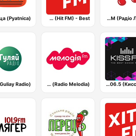
Хіт FM (Hit FM) - Best
Lux FM (Pадіо Люкс)
Радио Мелодия (Radio Melodia)
Kiss FM 106.5 (Кисc ФМ)