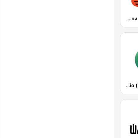
Радио Пятница (Pyatnica)
Гуляй Радіо (Guliay Radio)