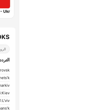
 ROKS
الرو
الترددات OKS
rovsk:
ets’k:
arkiv:
M
Kiev:
FM
L'viv:
ans’k: