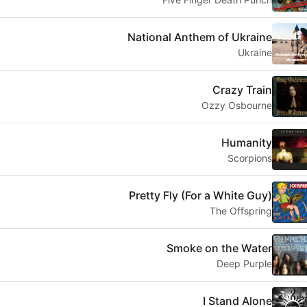
National Anthem of Ukraine
Ukraine
Crazy Train
Ozzy Osbourne
Humanity
Scorpions
Pretty Fly (For a White Guy)
The Offspring
Smoke on the Water
Deep Purple
I Stand Alone