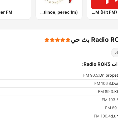
ger FM
Стильное Радио - Перец ФМ (Stilnoe, perec fm)
Хіт FM (Hit FM) - Ukr
Radio بث حي
ك
Radio R:
90.5 FM
Dnipropet
106.8 FM
Don
89.3 FM
Kh
103.6 F
89.1 
100.4 FM
Luh