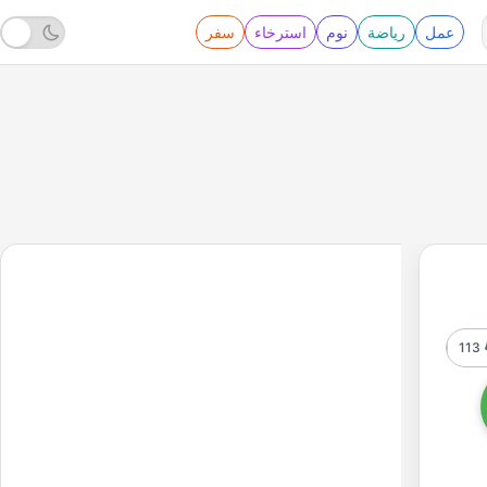
عمل
رياضة
نوم
استرخاء
سفر
113