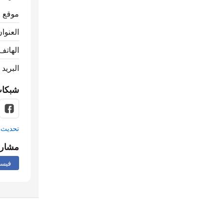
موقع ا
العنوان
الهاتف
البريد 
شبكات
تحديث م
مشار
فيس