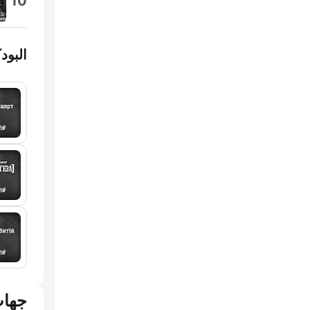
10
البود
جهات