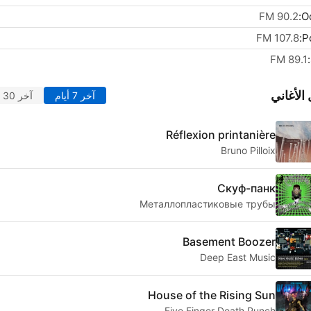
90.2 FM
O
107.8 FM
Po
89.1 FM
الأغاني
آخر 7 أيام
آخر 30 يوماً
Réflexion printanière
Bruno Pilloix
Скуф-панк
Металлопластиковые трубы
Basement Boozer
Deep East Music
House of the Rising Sun
Five Finger Death Punch