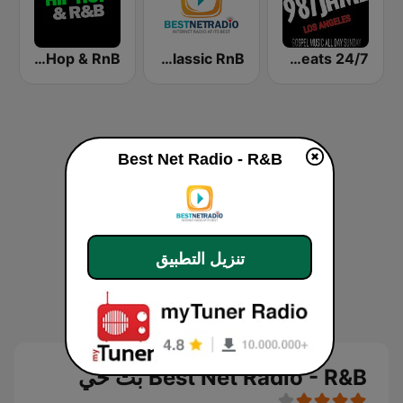
UrbanRadio - Hip Hop & RnB
Best Net Radio - Classic RnB
987JAMZ HipHop N' R&B Plus Afro Beats 24/7
Best Net Radio - R&B
تنزيل التطبيق
Best Net Radio - R&B بث حي