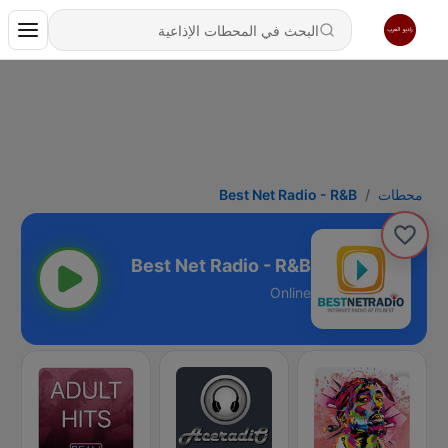
محطات
Best Net Radio - R&B
Best Net Radio - R&B
Online