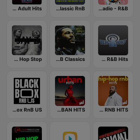
Beam FM - Adult Hits
AceRadio-Classic RnB
TheGoosh Radio - R&B
GotRadio - Hip Hop Stop
GotRadio - R&B Classics
BigR - New R&B Hits
Blackbox RnB US
NRJ URBAN HITS
NRJ HIP HOP RNB HITS