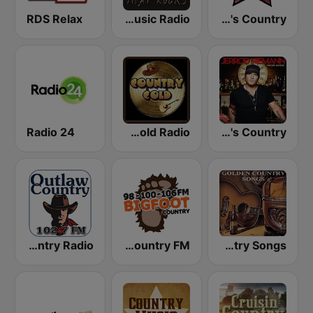
RDS Relax
Wild Country Music Radio
America's Country
Radio 24
Country Gold Radio
GotRadio - Today's Country
KIEV-LP Outlaw Country Radio
WRBG Bigfoot Country FM
Golden Country Songs