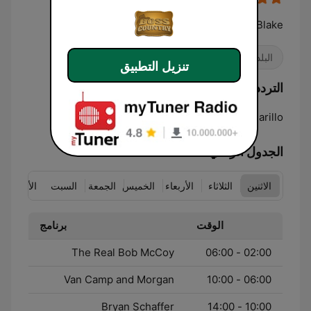
From Hank To Blake
البلد
تنزيل التطبيق
الترددات Boss Country Radio:
Online
Amarillo:
الجدول الزمني
الاثنين
الثلاثاء
الأربعاء
الخميس
الجمعة
السبت
الأحد
الوقت
برنامج
The Real Bob McCoy
02:00 - 06:00
Van Camp and Morgan
06:00 - 10:00
Bryan Schaffer
10:00 - 14:00