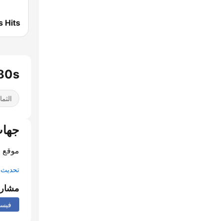
- 80s
الثما
جهات
موقع ا
تحديث م
مشار
فيس