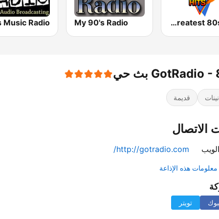
My 90's Radio
America's Greatest 80s Hits
GotRadio  بث حي
نينات
قديمة
 الاتصال
لويب
http://gotradio.com/
علومات هذه الإذاعة
كة
بوك
تويتر