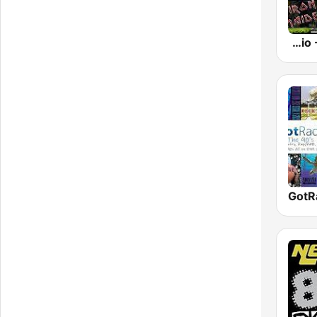
GotRadio - Rockin' 80's
GotRa