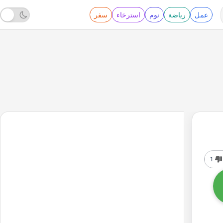
عمل
رياضة
نوم
استرخاء
سفر
1