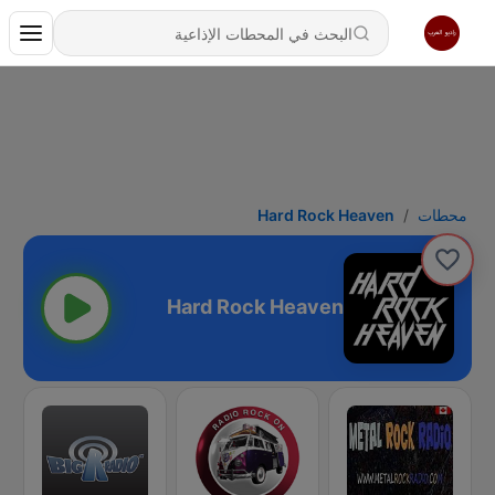
محطات
Hard Rock Heaven
Hard Rock Heaven