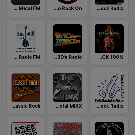
BigR - 80s Metal FM
Radio Rock On
Metal Rock Radio
Hard Rock Radio FM
Back To The 80's Radio
100% HARD ROCK
HD Radio - Classic Rock
The Metal MIXX
Soft Rock Radio