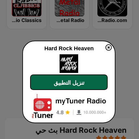
Rock Hard Radio Classics
Classic Metal Radio
HardRadio.com
Hard Rock Heaven
تنزيل التطبيق
Hard Rock Heaven بث حي